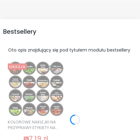
Bestsellery
Oto opis znajdujący się pod tytułem modułu bestsellery
OKAZJA
KOLOROWE NAKLEJKI NA
PRZYPRAWY ETYKIETY NA
SŁOIKI 120 szt. SUPER
7,19 zł
JAKOŚĆ