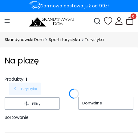
Darmowa dostawa już od 99zł
Rabaty -50% na wybrane produkty
Produ
Otwórz wyszukiwark
Skandynawski Dom
Sport i turystyka
Turystyka
Na plażę
Produkty:
1
Turystyka
Domyślne
Filtry
Sortowanie: