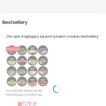
Bestsellery
Oto opis znajdujący się pod tytułem modułu bestsellery
OKAZJA
KOLOROWE NAKLEJKI NA
PRZYPRAWY ETYKIETY NA
SŁOIKI 120 szt. SUPER
7,19 zł
JAKOŚĆ