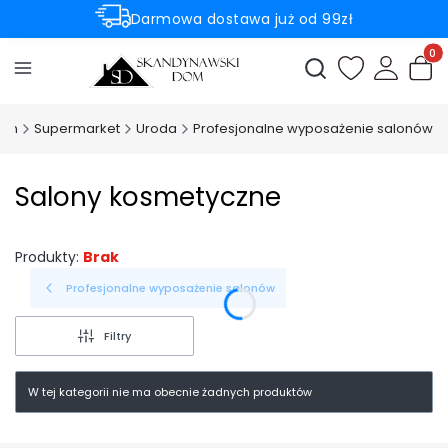
Darmowa dostawa już od 99zł
Rabaty -50% na wybrane produkty
Produ
Otwórz wyszukiwark
Dom
Supermarket
Uroda
Profesjonalne wyposażenie salonów
Salony kosmetyczne
Produkty:
Brak
Profesjonalne wyposażenie salonów
Filtry
W tej kategorii nie ma obecnie żadnych produktów