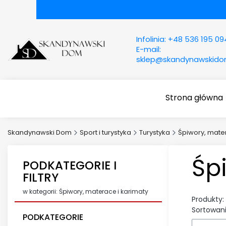
Infolinia:
+48 536 195 09
E-mail:
sklep@skandynawskid
Strona główna
Skandynawski Dom
Sport i turystyka
Turystyka
Śpiwory, mater
Śp
PODKATEGORIE I
FILTRY
w kategorii: Śpiwory, materace i karimaty
Produkty:
Sortowani
PODKATEGORIE