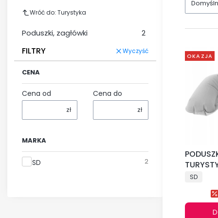
Domyśl
Wróć do: Turystyka
Poduszki, zagłówki
2
FILTRY
Wyczyść
OKAZJA
CENA
Cena od
Cena do
zł
zł
MARKA
PODUSZ
Marka
2
SD
TURYST
SZYJE R
SD
D