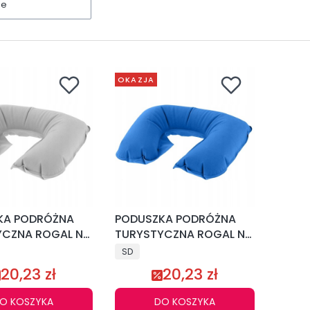
ne
OKAZJA
KA PODRÓŻNA
PODUSZKA PODRÓŻNA
YCZNA ROGAL NA
TURYSTYCZNA ROGAL NA
ELAX
SZYJE RELAX
SD
20,23 zł
20,23 zł
O KOSZYKA
DO KOSZYKA