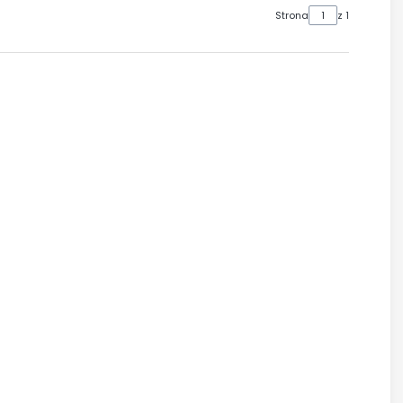
Strona
z 1