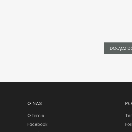
DOŁĄCZ D
Linki w stopce
O NAS
PŁ
O firmie
Ter
Facebook
For