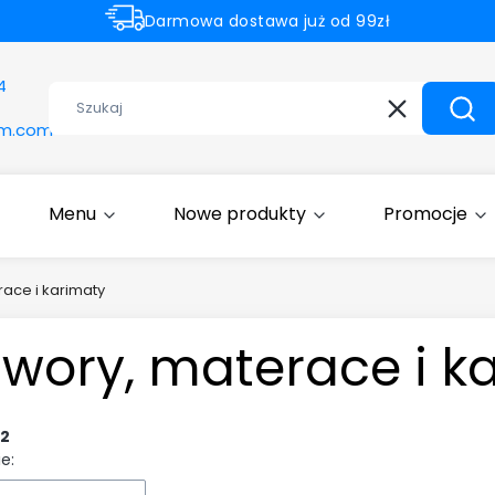
Darmowa dostawa już od 99zł
Rabaty -50% na wybrane produkty
4
Wyczyść
Szuk
om.com
Menu
Nowe produkty
Promocje
ace i karimaty
iwory, materace i k
2
e: