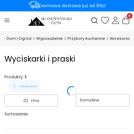
Darmowa dostawa już od 99zł
Rabaty -50% na wybrane produkty
Produ
Otwórz wyszukiwark
m
Dom i Ogród
Wyposażenie
Przybory kuchenne
Akcesoria
Wyciskarki i praski
Produkty:
1
Akcesoria
Domyślne
Filtry
Sortowanie: