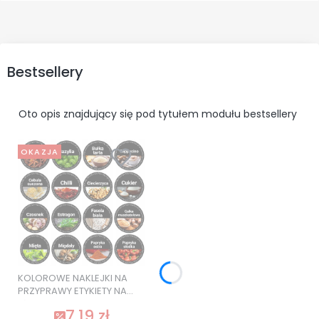
Bestsellery
Oto opis znajdujący się pod tytułem modułu bestsellery
OKAZJA
KOLOROWE NAKLEJKI NA
PRZYPRAWY ETYKIETY NA
SŁOIKI 120 szt. SUPER
7,19 zł
JAKOŚĆ